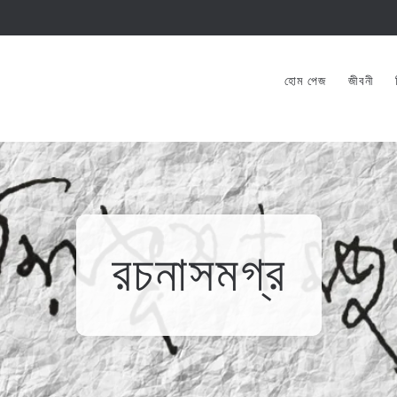
হোম পেজ
জীবনী
রচনাসমগ্র