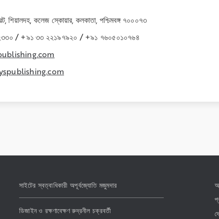
্ট্রিট, শিয়ালদহ, কলেজ স্কোয়ার, কলকাতা, পশ্চিমবঙ্গ ৭০০০৭৩
২৩৩০ / +৯১ ৩৩ ২২১৯৭৯২০ / +৯১ ৭৬০৫০১০৭৬৪
publishing.com
yspublishing.com
সাইটের স্বত্বাধিকারী অপূর্বজ্যোতি মজুমদার
অ
প
ডিজাইন ও রক্ষণাবেক্ষণ রুদ্রনীল চক্রবর্তী
দ