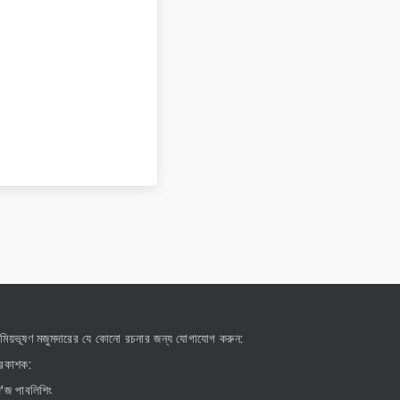
মিয়ভূষণ মজুমদারের যে কোনো রচনার জন্য যোগাযোগ করুন:
্রকাশক:
ে'জ পাবলিশিং