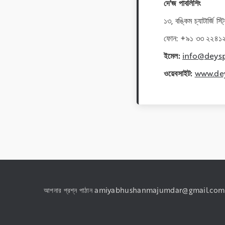
দে'জ পাবলিশিং
১৩, বঙ্কিম চ্যাটার্জি স
ফোন: +৯১ ৩৩ ২২৪১
ইমেল:
info@deys
ওয়েবসাইট:
www.de
আপনার প্রশ্ন পাঠান amiyabhushanmajumdar@gmail.com